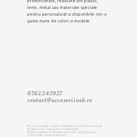
promotionale, realizate din plastic,
lemn, metal sau materiale speciale
pentru personalizat si disponibile intr-o
gama mare de culori si modele.
0762243937
contact@accesoriiusb.ro
Pe site se pot intalni diferente intre descrierea
produsului, imagine si realitate.
Pentru comenzi ferme solicitati mostra sau
informatii suplimentare.