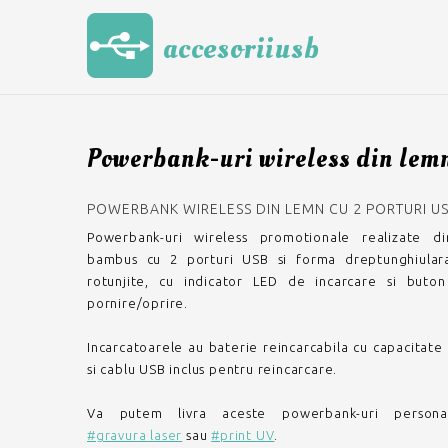
accesoriiusb
Powerbank-uri wireless din lem
POWERBANK WIRELESS DIN LEMN CU 2 PORTURI US
Powerbank-uri wireless promotionale realizate 
bambus cu 2 porturi USB si forma dreptunghiulara
rotunjite, cu indicator LED de incarcare si buton
pornire/oprire.
Incarcatoarele au baterie reincarcabila cu capacitat
si cablu USB inclus pentru reincarcare.
Va putem livra aceste powerbank-uri personal
#gravura laser
sau
#print UV
.