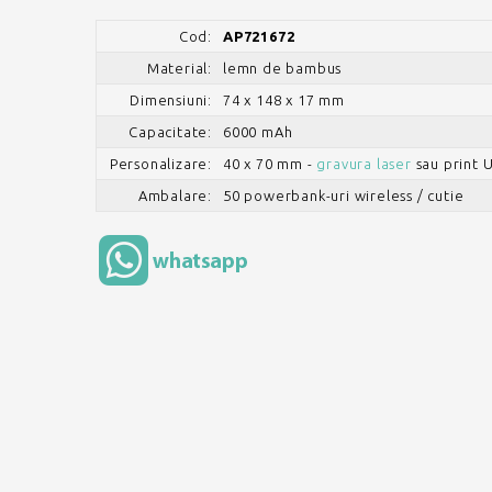
Cod:
AP721672
Material:
lemn de bambus
Dimensiuni:
74 x 148 x 17 mm
Capacitate:
6000 mAh
Personalizare:
40 x 70 mm -
gravura laser
sau print 
Ambalare:
50 powerbank-uri wireless / cutie