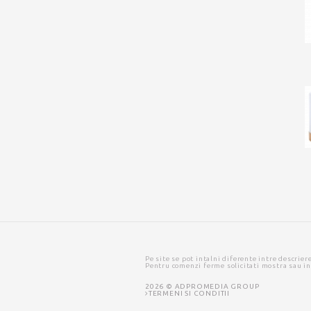
Pe site se pot intalni diferente intre descrier
Pentru comenzi ferme solicitati mostra sau i
2026 © ADPROMEDIA GROUP
TERMENI SI CONDITII