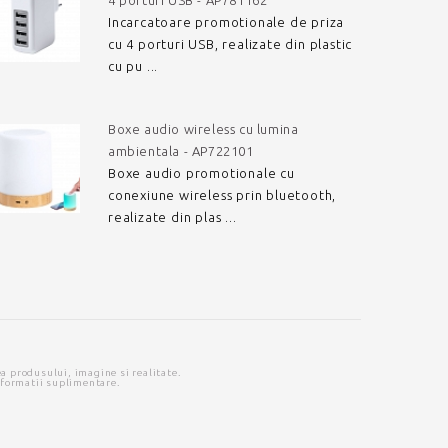
4 porturi USB - AP781162
Incarcatoare promotionale de priza
cu 4 porturi USB, realizate din plastic
cu pu ...
Boxe audio wireless cu lumina
ambientala - AP722101
Boxe audio promotionale cu
conexiune wireless prin bluetooth,
realizate din plas ...
ea produsului, imagine si realitate.
nformatii suplimentare.