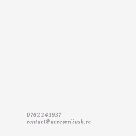
0762243937
contact@accesoriiusb.ro