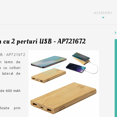
ACCESORII
n cu 2 porturi USB - AP721672
B - AP721672
din lemn de
 cu colturi
 lateral de
e de 600 mAh
izate prin