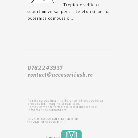
Trepiede selfie cu
suport universal pentru telefon si lumina
puternica compusa d ...
0762243937
contact@accesoriiusb.ro
Pe site se pot intalni diferente intre descrierea
produsului, imagine si realitate.
Pentru comenzi ferme solicitati mostra sau
informatii suplimentare.
2026 © ADPROMEDIA GROUP
TERMENI SI CONDITII
veste