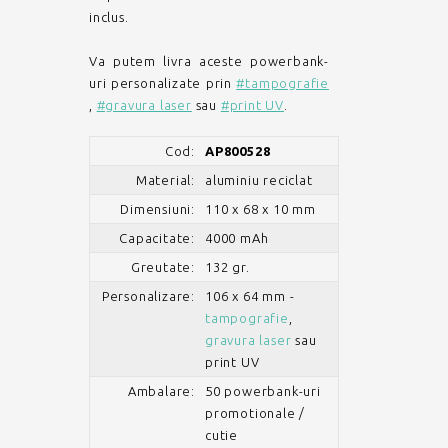
inclus.
Va putem livra aceste powerbank-
uri personalizate prin
#tampografie
,
#gravura laser
sau
#print UV
.
Cod:
AP800528
Material:
aluminiu reciclat
Dimensiuni:
110 x 68 x 10 mm
Capacitate:
4000 mAh
Greutate:
132 gr.
Personalizare:
106 x 64 mm -
tampografie
,
gravura laser
sau
print UV
Ambalare:
50 powerbank-uri
promotionale /
cutie