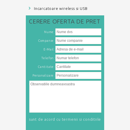
Incarcatoare wireless si USB
CERERE
OFERTA DE PRET
:
Nume
:
Companie
:
E-Mail
:
Telefon
Cantitate:
Personalizare:
sunt de acord cu
termenii si conditiile