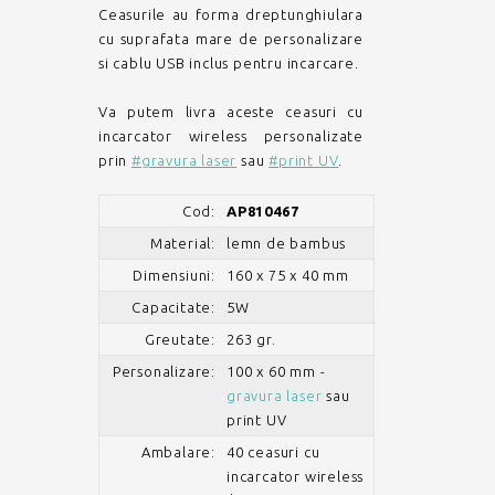
Ceasurile au forma dreptunghiulara
cu suprafata mare de personalizare
si cablu USB inclus pentru incarcare.
Va putem livra aceste ceasuri cu
incarcator wireless personalizate
prin
#gravura laser
sau
#print UV
.
Cod:
AP810467
Material:
lemn de bambus
Dimensiuni:
160 x 75 x 40 mm
Capacitate:
5W
Greutate:
263 gr.
Personalizare:
100 x 60 mm -
gravura laser
sau
print UV
Ambalare:
40 ceasuri cu
incarcator wireless